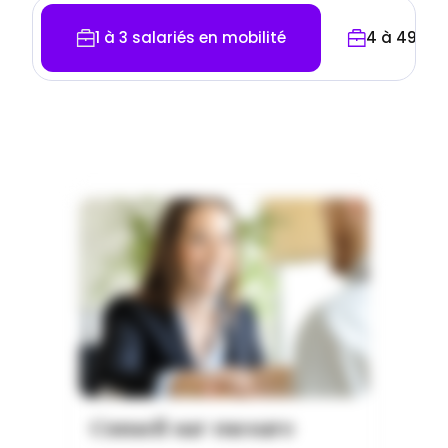
1 à 3 salariés en mobilité
4 à 49 sal
Conseil sur mesure