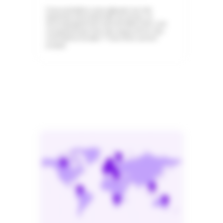
Vous souhaitez vous appuyer sur une
expertise internationale reconnue, un
accompagnement personnalisé avec une
compréhension fine des enjeux RH et des
contraintes locales ? Vous êtes au bon
endroit.