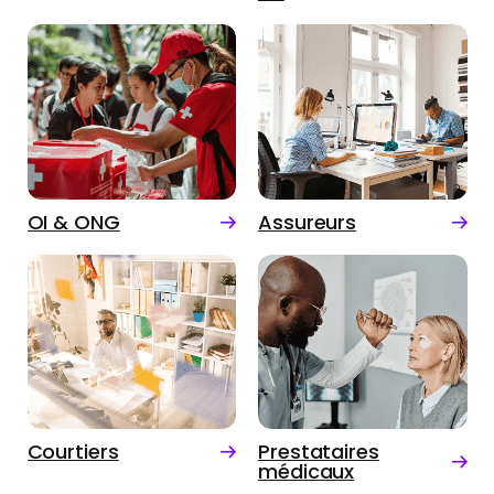
OI & ONG
Assureurs
Courtiers
Prestataires
médicaux