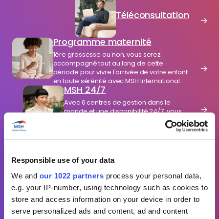
Téléconsultation
Programme maternité
1ère grossesse ou non, vous serez
accompagné tout au long de cette
période pour vivre l'arrivée de votre enfant
en toute sérénité avec MSH International
MSH 24/7
Avec 6 centres de gestion dans le
monde et une disponibilité 24/7, vous
ne vous sentirez plus jamais seuls
Bilan de santé
Prévention et bien-être du salarié : les
bilans de santé, une solution complète
Responsible use of your data
pour tous
Le réseau médical
We and
our 1022 partners
process your personal data,
international MSH
e.g. your IP-number, using technology such as cookies to
Notre réseau de +1,8 millions de
store and access information on your device in order to
prestataires vous accompagne où que
vous alliez !
serve personalized ads and content, ad and content