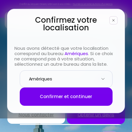
Conflit au Moyen-Orient, MSH est à vos côtés –
Numéros et précautions d’urgence
Conflit au Moyen-Orient, MSH est à vos côtés –
Numéros et précautions d’urgence
Confirmez votre
localisation
Vous êtes
Au bureau ou les pieds
Nous avons détecté que votre localisation
correspond au bureau
Amériques
. Si ce choix
Vous cherchez
ne correspond pas à votre situation,
dans le sable, toujours
sélectionnez un autre bureau dans la liste.
protégé par MSH
Infos & Services
MSH conçoit pour vous des solutions en
Nous connaître
santé internationale
Confirmer et continuer
Nous contacter
Obtenir un devis