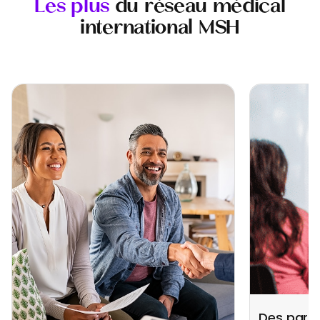
Les plus
du réseau médical
international MSH
Des parte