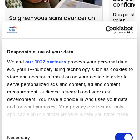
confianc
Des prestat
Soignez-vous sans avancer un
volet
euro
L’accès au tiers payant, pour que vous
puissiez être soigné.e sans avoir à
avancer les frais
Responsible use of your data
We and
our 1022 partners
process your personal data,
e.g. your IP-number, using technology such as cookies to
store and access information on your device in order to
serve personalized ads and content, ad and content
measurement, audience research and services
Un réseau premium
development. You have a choice in who uses your data
and for what purposes. Your privacy choices are only
applicable on this digital property where you have made
your choices. You can change or withdraw your consent
Afin de vous proposer la meilleure offre de soins où
any time from the Cookie Declaration or by clicking on
que vous soyez, nos équipes ont construit et
Consent
continuent de développer un vaste réseau médical
the Privacy trigger icon.
Necessary
Selection