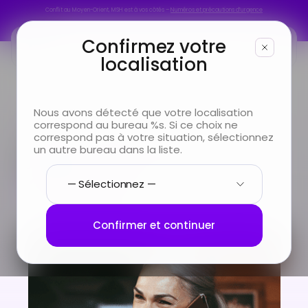
Conflit au Moyen-Orient, MSH est à vos côtés –
Numéros et précautions d’urgence
Conflit au Moyen-Orient, MSH est à vos côtés –
Numéros et précautions d’urgence
Confirmez votre
localisation
Vous êtes
Nous avons détecté que votre localisation
Particuliers
Cas client
correspond au bureau %s. Si ce choix ne
Vous cherchez
Jade, Directrice Générale
correspond pas à votre situation, sélectionnez
Jade,
Directrice
un autre bureau dans la liste.
Infos & Services
Générale
Nous connaître
Confirmer et continuer