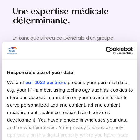
Une expertise médicale
déterminante.
En tant que Directrice Générale d’un groupe
coopératif français présent dans 15 pays, j’ai
bénéficié d’un accompagnement exemplaire de
MSH, et tout particulièrement de l’équipe
médicale. Face à une intervention chirurgicale
délicate (hernie discale), il m’a permis d’obtenir
rapidement un second avis médical, puis une
Responsible use of your data
prise en charge sereine par un neurochirurgien
We and
our 1022 partners
process your personal data,
recommandé. Sa disponibilité, son suivi attentif
et sa réactivité – même les week-ends et jours
e.g. your IP-number, using technology such as cookies to
fériés – ont été déterminants dans le succès de
store and access information on your device in order to
cette opération. Au-delà de l’acte médical, c’est
serve personalized ads and content, ad and content
son engagement qui m’a permis de traverser
cette étape en toute confiance.
measurement, audience research and services
development. You have a choice in who uses your data
and for what purposes. Your privacy choices are only
applicable on this digital property where you have made