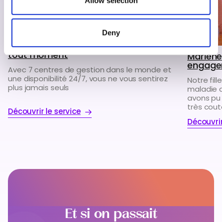
Allow selection
Deny
MSH 24/7 : pour vous accompagner à
tout moment
Marlène 
engage
Avec 7 centres de gestion dans le monde et
une disponibilité 24/7, vous ne vous sentirez
Notre fil
plus jamais seuls
maladie 
avons pu 
très cou
Découvrir le service
Découvri
Et si on passait