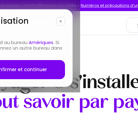
t au Moyen-Orient, MSH est à vos côtés –
Numéros et précautions d’
isation
ices
Nous connaître
nd au bureau
Amériques
. Si
ionnez un autre bureau dans
firmer et continuer
yager & s’installe
out savoir par pa