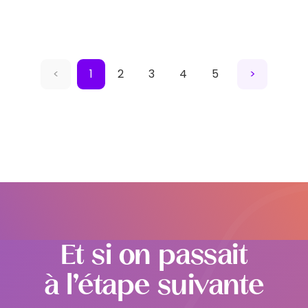
<
1
2
3
4
5
>
Et si on passait
à l’étape suivante