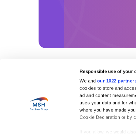
Responsible use of your 
Lien
We and
our 1022 partner
cookies to store and acces
À pr
Health in motion
Nos 
ad and content measureme
Pres
uses your data and for wha
Blog
Gui
where you have made your
Carr
Cookie Declaration or by cl
If you allow, we would also 
MSH International. 2026
Tous droits réser