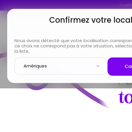
Confli
Confirmez votre local
Vous êtes
Vous cherchez
Infos & Serv
Nous avons détecté que votre localisation correspo
ce choix ne correspond pas à votre situation, sélect
la liste.
Con
Vo
t