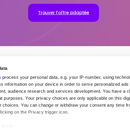
Trouver l’offre adaptée
data
s utiles
Pour aller plus loin
Nos bure
s
process your personal data, e.g. your IP-number, using techno
s information on your device in order to serve personalized ads
opos de MSH
Demander un devis
MENA
partenaires
Nous contacter
Americas
nt, audience research and services development. You have a c
se
Connexion à votre Espace
t purposes. Your privacy choices are only applicable on this digi
Réclamation
de pays
 choices. You can change or withdraw your consent any time fr
ière
icking on the Privacy trigger icon.
like to:
vés