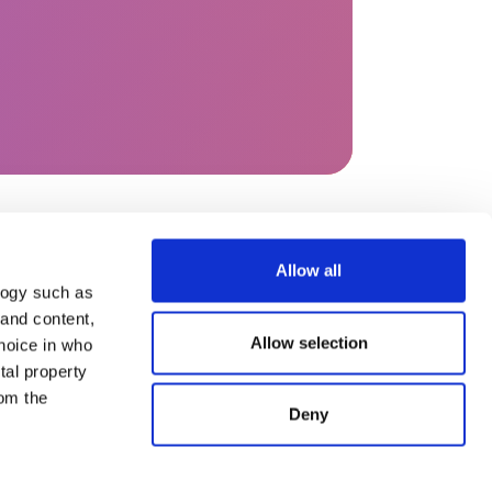
Allow all
aux
Informations
logy such as
 and content,
Mentions légales
Conditions générales
Allow selection
hoice in who
d’utilisation
tal property
Politique de confidentialité
Traitement des
om the
réclamations
Deny