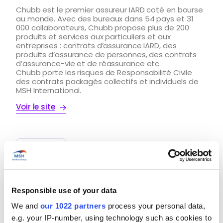
Chubb est le premier assureur IARD coté en bourse
au monde. Avec des bureaux dans 54 pays et 31
000 collaborateurs, Chubb propose plus de 200
produits et services aux particuliers et aux
entreprises : contrats d’assurance IARD, des
produits d’assurance de personnes, des contrats
d’assurance-vie et de réassurance etc.
Chubb porte les risques de Responsabilité Civile
des contrats packagés collectifs et individuels de
MSH International.
Voir le site
Responsible use of your data
Groupama Gan Vie
We and
our 1022 partners
process your personal data,
Unique filiale d’Assurance de Personnes du Groupe
e.g. your IP-number, using technology such as cookies to