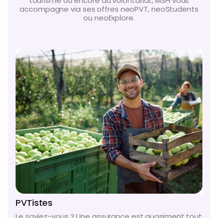
tourisme ou encore du volontariat, MSH vous
accompagne via ses offres neoPVT, neoStudents
ou neoExplore.
PVTistes
Le saviez-vous ? Une assurance est quasiment tout