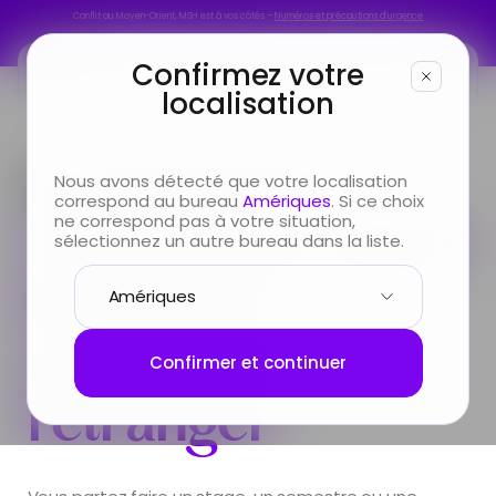
Conflit au Moyen-Orient, MSH est à vos côtés –
Numéros et précautions d’urgence
Conflit au Moyen-Orient, MSH est à vos côtés –
Numéros et précautions d’urgence
Confirmez votre
localisation
Vous êtes
neoStudents,
Nous avons détecté que votre localisation
correspond au bureau
Amériques
. Si ce choix
Vous cherchez
L’assurance pour
ne correspond pas à votre situation,
sélectionnez un autre bureau dans la liste.
les jeunes
Infos & Services
étudiants à
Nous connaître
Confirmer et continuer
l’étranger