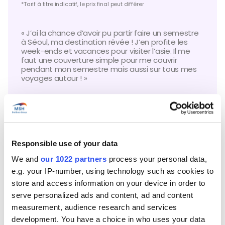
*Tarif à titre indicatif, le prix final peut différer
« J’ai la chance d’avoir pu partir faire un semestre
à Séoul, ma destination rêvée ! J’en profite les
week-ends et vacances pour visiter l’asie. Il me
faut une couverture simple pour me couvrir
pendant mon semestre mais aussi sur tous mes
voyages autour ! »
Lila S.
Etudiante en Master 1 d’école de commerce,
en semestre d’études en Corée du Sud
Responsible use of your data
We and
our 1022 partners
process your personal data,
e.g. your IP-number, using technology such as cookies to
store and access information on your device in order to
serve personalized ads and content, ad and content
measurement, audience research and services
development. You have a choice in who uses your data