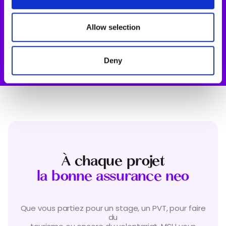
prestataires dans le monde
may combine it with other information that you’ve
provided to them or that they’ve collected from your use
of their services.
Allow selection
Je fais mon devis
Deny
À chaque projet
la bonne assurance neo
Que vous partiez pour un stage, un PVT, pour faire
du