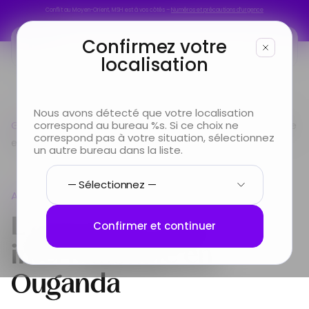
Conflit au Moyen-Orient, MSH est à vos côtés –
Numéros et précautions d’urgence
Conflit au Moyen-Orient, MSH est à vos côtés –
Numéros et précautions d’urgence
Confirmez votre
localisation
Vous êtes
Nous avons détecté que votre localisation
Guide pays
correspond au bureau %s. Si ce choix ne
Afrique
L’assurance santé internationale
Vous cherchez
correspond pas à votre situation, sélectionnez
en Ouganda
un autre bureau dans la liste.
Infos & Services
Afrique
Nous connaître
L'assurance santé
Confirmer et continuer
internationale en
Ouganda