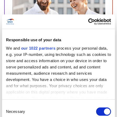
Start’Expat
Vous partez à l’étranger pour moins de 12 mois ?
Responsible use of your data
Offrant une adhésion rapide et une gestion
simplifiée, notre package couvre tous vos
We and
our 1022 partners
process your personal data,
besoins pour un prix accessible !
e.g. your IP-number, using technology such as cookies to
J'en profite !
store and access information on your device in order to
serve personalized ads and content, ad and content
measurement, audience research and services
development. You have a choice in who uses your data
Obtenir un tarif en quelques clics !
and for what purposes. Your privacy choices are only
applicable on this digital property where you have made
your choices. You can change or withdraw your consent
any time from the Cookie Declaration or by clicking on
À savoir sur le pays
Consent
the Privacy trigger icon.
Necessary
Selection