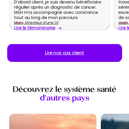
D’abord client, je suis devenu bénéficiaire
trav
régulier après un diagnostic de cancer.
séré
MSH m’a accompagné avec constance
excep
tout au long de mon parcours.
de s
Marc, Directeur d’une OI
Jade,
Lire le témoignage
Lire
Lire nos cas client
Découvrez le système santé
d'autres pays