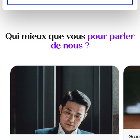
Qui mieux que vous
pour parler
de nous ?
Grâce