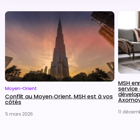
MSH enr
service 
Moyen-Orient
dévelo
Conflit au Moyen‑Orient, MSH est à vos
Axomo
côtés
11 décem
5 mars 2026