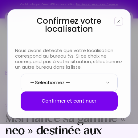
Conflit au Moyen-Orient, MSH est à vos côtés –
Numéros et précautions d’urgence
Conflit au Moyen-Orient, MSH est à vos côtés –
Numéros et précautions d’urgence
Confirmez votre
localisation
Vous êtes
Nous avons détecté que votre localisation
correspond au bureau %s. Si ce choix ne
Vous cherchez
correspond pas à votre situation, sélectionnez
un autre bureau dans la liste.
MSH lance sa gamme « neo » destinée aux
Presse
nouvelles formes de mobilité pour les jeunes:
Infos & Services
neoExplore, neoStudents et neoPVT
Nous connaître
Confirmer et continuer
27 août 2025
MSH lance sa gamme «
neo » destinée aux