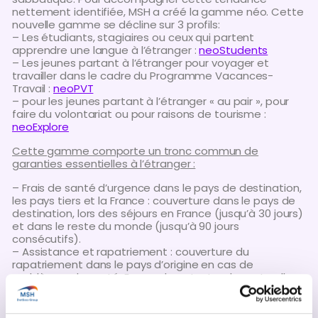
nettement identifiée, MSH a créé la gamme néo. Cette
nouvelle gamme se décline sur 3 profils:
– Les étudiants, stagiaires ou ceux qui partent
apprendre une langue à l’étranger :
neoStudents
– Les jeunes partant à l’étranger pour voyager et
travailler dans le cadre du Programme Vacances-
Travail :
neoPVT
– pour les jeunes partant à l’étranger « au pair », pour
faire du volontariat ou pour raisons de tourisme :
neoExplore
Cette gamme comporte un tronc commun de
garanties essentielles à l’étranger :
– Frais de santé d’urgence dans le pays de destination,
les pays tiers et la France : couverture dans le pays de
destination, lors des séjours en France (jusqu’à 30 jours)
et dans le reste du monde (jusqu’à 90 jours
consécutifs).
– Assistance et rapatriement : couverture du
rapatriement dans le pays d’origine en cas de
problèmes de santé. En cas de catastrophe naturelle
ou d’attentat, prise en charge du billet retour.
– Perte, vol, retard ou détérioration de bagages : prise
en charge en cas de perte, de vol, de retard de livraison