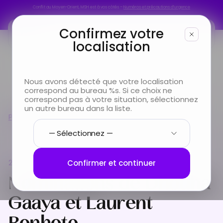
Conflit au Moyen-Orient, MSH est à vos côtés –
Numéros et précautions d’urgence
Conflit au Moyen-Orient, MSH est à vos côtés –
Numéros et précautions d’urgence
Confirmez votre
localisation
Vous êtes
Nous avons détecté que votre localisation
correspond au bureau %s. Si ce choix ne
Vous cherchez
correspond pas à votre situation, sélectionnez
un autre bureau dans la liste.
Nominations de Dhouha Gaaya et Laurent
Presse
Bonhote
Infos & Services
Nous connaître
27 août 2025
Confirmer et continuer
Nominations de Dhouha
Gaaya et Laurent