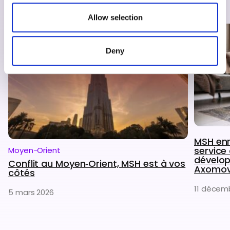
provided to them or that they’ve collected from your use
of their services.
Allow selection
Deny
MSH enr
service 
Moyen-Orient
dévelo
Conflit au Moyen‑Orient, MSH est à vos
Axomo
côtés
11 décem
5 mars 2026