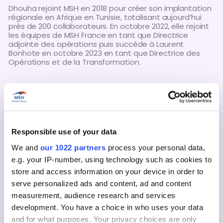
Dhouha rejoint MSH en 2018 pour créer son implantation
régionale en Afrique en Tunisie, totalisant aujourd’hui
près de 200 collaborateurs. En octobre 2022, elle rejoint
les équipes de MSH France en tant que Directrice
adjointe des opérations puis succède à Laurent
Bonhote en octobre 2023 en tant que Directrice des
Opérations et de la Transformation.
Laurent Bonhote rejoint MSH Dubaï en tant
que Deputy CEO à compter du 1er janvier
2024.
Responsible use of your data
Laurent Bonhote, Directeur des Opérations et de la
Transformation chez MSH France depuis 2015, rejoint
We and
our 1022 partners
process your personal data,
MSH Dubaï en tant que Deputy CEO à compter du 1er
e.g. your IP-number, using technology such as cookies to
janvier 2024. Laurent travaillera en étroite collaboration
store and access information on your device in order to
avec Ghassan Wazen pour devenir CEO à la mi-2024.
Ghassan continuera à œuvrer pour MSH et le groupe en
serve personalized ads and content, ad and content
tant que vice-président de MSH Dubaï.
measurement, audience research and services
development. You have a choice in who uses your data
Agé de 46 ans, Laurent Bonhote est diplômé en science
politique (Université Paris Panthéon-Sorbonne),
and for what purposes. Your privacy choices are only