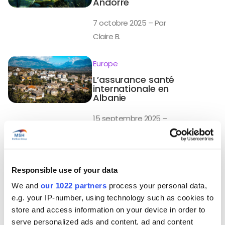
Andorre
7 octobre 2025 – Par
Claire B.
Europe
L’assurance santé
internationale en
Albanie
15 septembre 2025 –
Par Claire B.
Responsible use of your data
Europe
We and
our 1022 partners
process your personal data,
L’assurance santé
e.g. your IP-number, using technology such as cookies to
internationale en
store and access information on your device in order to
Turquie
serve personalized ads and content, ad and content