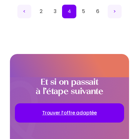
<
2
3
4
5
6
>
Et si on passait
à l’étape suivante
Trouver l’offre adaptée